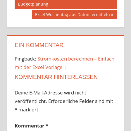
Budgetplanung
Nächster
Excel Wochentag aus Datum ermitteln
Beitrag:
EIN KOMMENTAR
Pingback:
Stromkosten berechnen – Einfach
mit der Excel Vorlage |
KOMMENTAR HINTERLASSEN
Deine E-Mail-Adresse wird nicht
veröffentlicht.
Erforderliche Felder sind mit
*
markiert
Kommentar
*