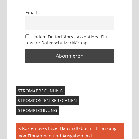
Email
Indem Du fortfährst, akzeptierst Du
unsere Datenschutzerklärung.
STROMABRECHNUNG
STROMKOSTEN BERECHNEN
STROMRECHNUNG
Beitragsnavigation
Vorheriger
Kostenloses Excel Haushaltsbuch – Erfassung
Beitrag:
von Einnahmen und Ausgaben inkl.