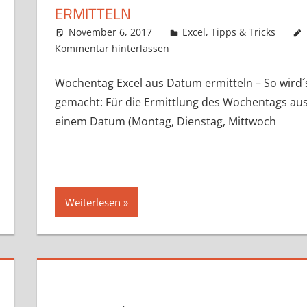
ERMITTELN
November 6, 2017
k-o-v
Excel
,
Tipps & Tricks
Kommentar hinterlassen
Wochentag Excel aus Datum ermitteln – So wird´
gemacht: Für die Ermittlung des Wochentags au
einem Datum (Montag, Dienstag, Mittwoch
Weiterlesen