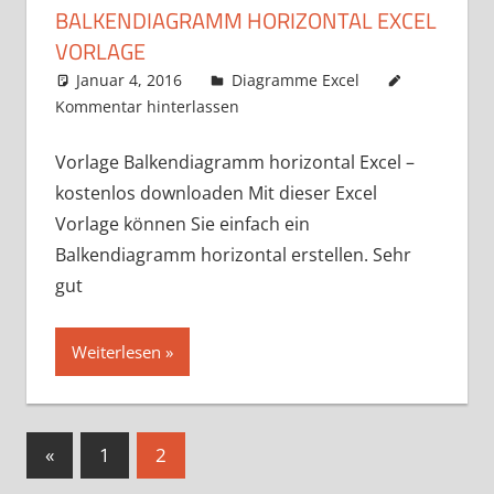
BALKENDIAGRAMM HORIZONTAL EXCEL
VORLAGE
Januar 4, 2016
k-o-v
Diagramme Excel
Kommentar hinterlassen
Vorlage Balkendiagramm horizontal Excel –
kostenlos downloaden Mit dieser Excel
Vorlage können Sie einfach ein
Balkendiagramm horizontal erstellen. Sehr
gut
Weiterlesen
Seitennummerierung
Vorherige
«
1
2
Beiträge