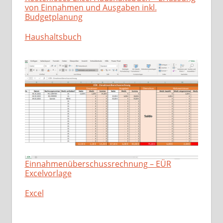
von Einnahmen und Ausgaben inkl.
Budgetplanung
In Bezug auf
Haushaltsbuch
Einnahmenüberschussrechnung – EÜR
Excelvorlage
In Bezug auf
Excel