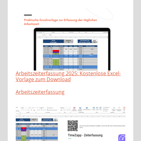
Arbeitszeiterfassung 2025: Kostenlose Excel-
Vorlage zum Download
In Bezug auf
Arbeitszeiterfassung