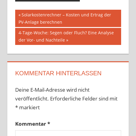
Beitragsnavigation
Vorheriger
Solarkostenrechner – Kosten und Ertrag der
Beitrag:
PV-Anlage berechnen
Nächster
4-Tage-Woche: Segen oder Fluch? Eine Analyse
Beitrag:
der Vor- und Nachteile
KOMMENTAR HINTERLASSEN
Deine E-Mail-Adresse wird nicht
veröffentlicht.
Erforderliche Felder sind mit
*
markiert
Kommentar
*