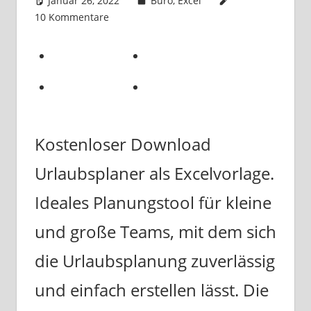
Januar 26, 2022
k-o-v
Büro
,
Excel
10 Kommentare
Kostenloser Download
Urlaubsplaner als Excelvorlage.
Ideales Planungstool für kleine
und große Teams, mit dem sich
die Urlaubsplanung zuverlässig
und einfach erstellen lässt. Die