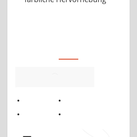
Download
NEU: Urlaubsplaner 2023 –
jetzt anschauen