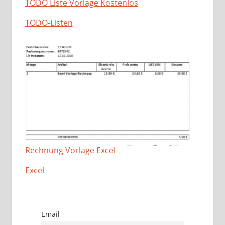
TODO Liste Vorlage Kostenlos
In Bezug auf
TODO-Listen
Rechnung Vorlage Excel
In Bezug auf
Excel
Email