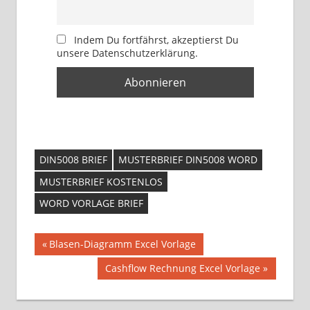
Indem Du fortfährst, akzeptierst Du
unsere Datenschutzerklärung.
DIN5008 BRIEF
MUSTERBRIEF DIN5008 WORD
MUSTERBRIEF KOSTENLOS
WORD VORLAGE BRIEF
Beitragsnavigation
Vorheriger
Blasen-Diagramm Excel Vorlage
Beitrag:
Nächster
Cashflow Rechnung Excel Vorlage
Beitrag: