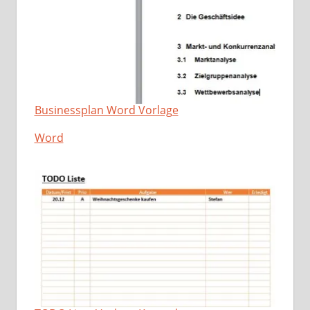
Businessplan Word Vorlage
In Bezug auf
Word