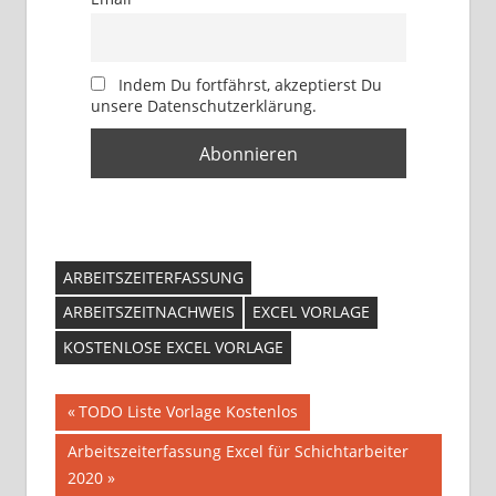
Indem Du fortfährst, akzeptierst Du
unsere Datenschutzerklärung.
ARBEITSZEITERFASSUNG
ARBEITSZEITNACHWEIS
EXCEL VORLAGE
KOSTENLOSE EXCEL VORLAGE
Beitragsnavigation
Vorheriger
TODO Liste Vorlage Kostenlos
Beitrag:
Nächster
Arbeitszeiterfassung Excel für Schichtarbeiter
Beitrag:
2020