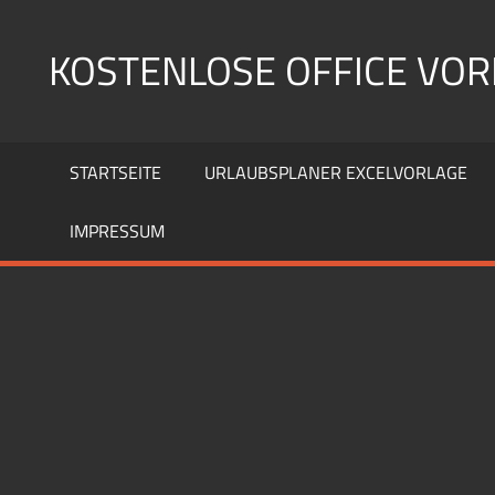
Zum
Inhalt
KOSTENLOSE OFFICE VO
springen
Große
Auswahl
STARTSEITE
URLAUBSPLANER EXCELVORLAGE
an
Vorlagen
IMPRESSUM
für
Excel,
Word
und
Co.
Kostenloser
Download